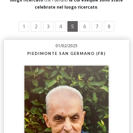
celebrate nel luogo ricercato
.
1
2
3
4
5
6
7
8
01/02/2025
PIEDIMONTE SAN GERMANO (FR)