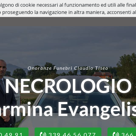
valgono di cookie necessari al funzionamento ed utili alle fina
 proseguendo la navigazione in altra maniera, acconsenti all
HOME
NECROLOGI
LUTTI PERSONAGGI PUBBL
Onoranze Funebri Claudio Tiseo
NECROLOGIO
rmina Evangeli
0 49 91
339 46 56 077
366 