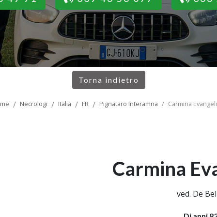
Torna indietro
ome
Necrologi
Italia
FR
Pignataro Interamna
Carmina Evangeli
Carmina Eva
ved. De Bel
Di anni 8