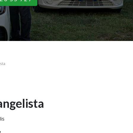
sta
ngelista
lis
3