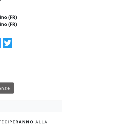
ino (FR)
ino (FR)
ok
essenger
Twitter
enze
TECIPERANNO
ALLA