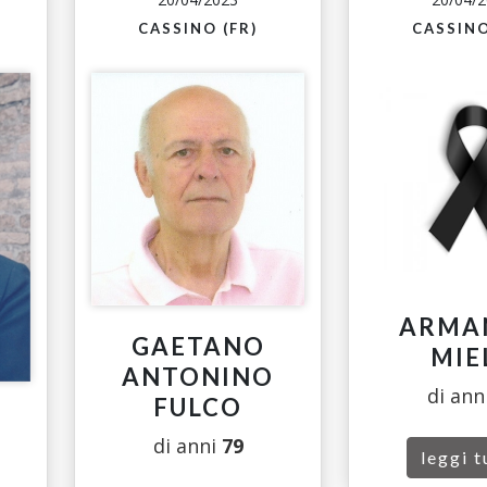
CASSINO (FR)
CASSINO
ARMA
GAETANO
MIE
ANTONINO
di ann
FULCO
di anni
79
leggi t