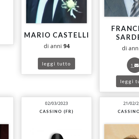
FRANC
MARIO CASTELLI
SARD
di anni
94
di ann
leggi tutto
1
leggi t
02/03/2023
21/02/
CASSINO (FR)
CASSINO