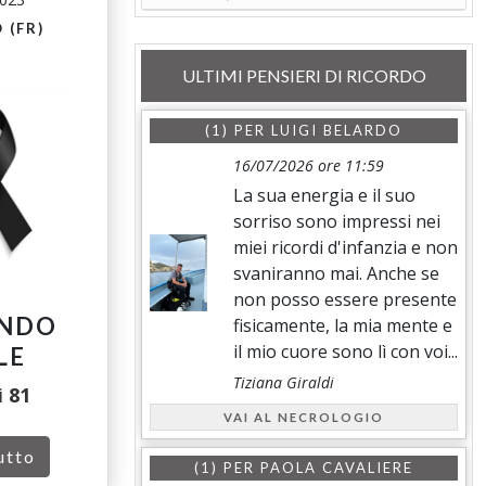
 (FR)
ULTIMI PENSIERI DI RICORDO
(1) PER
LUIGI BELARDO
16/07/2026 ore 11:59
La sua energia e il suo
sorriso sono impressi nei
miei ricordi d'infanzia e non
svaniranno mai. Anche se
non posso essere presente
NDO
fisicamente, la mia mente e
il mio cuore sono lì con voi...
LE
Tiziana Giraldi
i
81
VAI AL NECROLOGIO
utto
(1) PER
PAOLA CAVALIERE