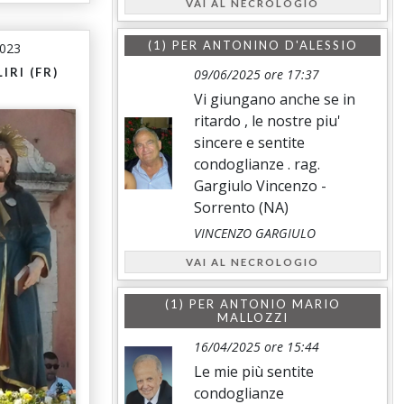
VAI AL NECROLOGIO
(1) PER
ANTONINO D'ALESSIO
2023
IRI (FR)
09/06/2025 ore 17:37
Vi giungano anche se in
ritardo , le nostre piu'
sincere e sentite
condoglianze . rag.
Gargiulo Vincenzo -
Sorrento (NA)
VINCENZO GARGIULO
VAI AL NECROLOGIO
(1) PER
ANTONIO MARIO
MALLOZZI
16/04/2025 ore 15:44
Le mie più sentite
condoglianze