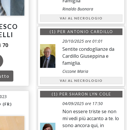
Famiglia
Rinaldo Buonora
VAI AL NECROLOGIO
ESCO
(1) PER
ANTONIO CARDILLO
ELLI
20/10/2025 ore 01:01
i
70
Sentite condoglianze da
Cardillo Giuseppina e
famiglia.
Ciccone Maria
utto
VAI AL NECROLOGIO
(1) PER
SHARON LYN COLE
2023
04/09/2025 ore 17:50
 (FR)
Non essere triste se non
mi vedi più accanto a te. lo
sono ancora qui, in