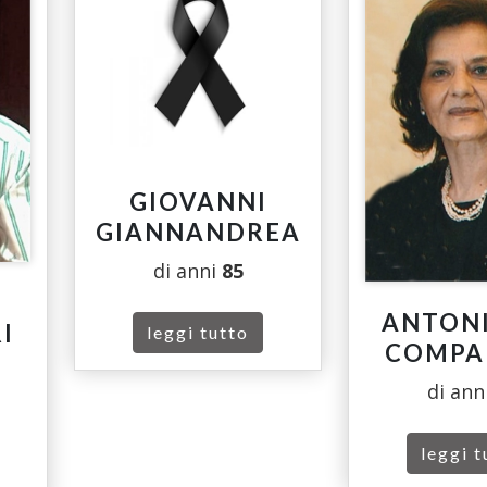
GIOVANNI
GIANNANDREA
di anni
85
ANTON
I
leggi tutto
COMPA
di ann
leggi t