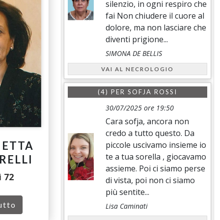
silenzio, in ogni respiro che
fai Non chiudere il cuore al
dolore, ma non lasciare che
diventi prigione...
SIMONA DE BELLIS
VAI AL NECROLOGIO
(4) PER
SOFJA ROSSI
30/07/2025 ore 19:50
Cara sofja, ancora non
credo a tutto questo. Da
IETTA
piccole uscivamo insieme io
te a tua sorella , giocavamo
RELLI
assieme. Poi ci siamo perse
i
72
di vista, poi non ci siamo
più sentite...
utto
Lisa Caminati