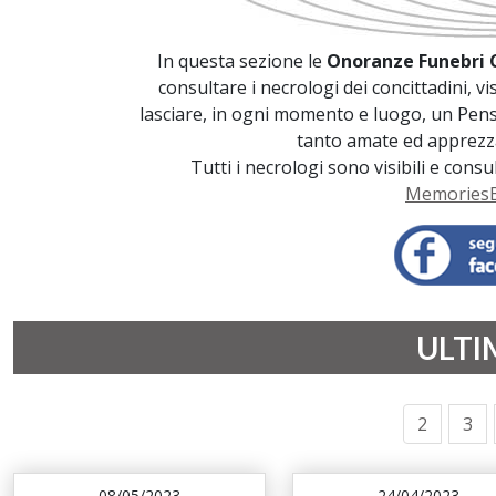
In questa sezione le
Onoranze Funebri 
consultare i necrologi dei concittadini, vi
lasciare, in ogni momento e luogo, un Pens
tanto amate ed apprezza
Tutti i necrologi sono visibili e cons
MemoriesB
ULTI
2
3
08/05/2023
24/04/2023