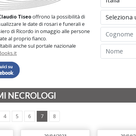
Claudio Tiseo
offrono la possibilità di
sualizzare le date di rosari e funerali e
iero di Ricordo in omaggio alle persone
te al proprio fianco.
ultabili anche sul portale nazionale
ooks.it
MI NECROLOGI
4
5
6
7
8
20/04/2023
20/04/