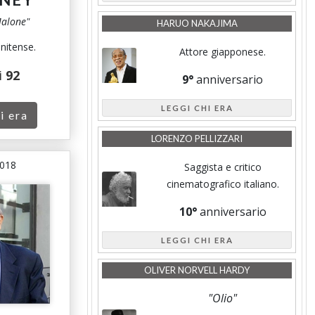
alone"
HARUO NAKAJIMA
unitense.
Attore giapponese.
i
92
9°
anniversario
LEGGI CHI ERA
i era
LORENZO PELLIZZARI
2018
Saggista e critico
cinematografico italiano.
10°
anniversario
LEGGI CHI ERA
OLIVER NORVELL HARDY
"Olio"