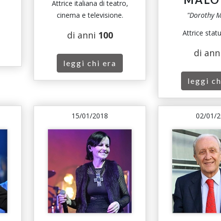
Attrice italiana di teatro,
cinema e televisione.
"Dorothy M
Attrice stat
di anni
100
di ann
leggi chi era
leggi ch
15/01/2018
02/01/