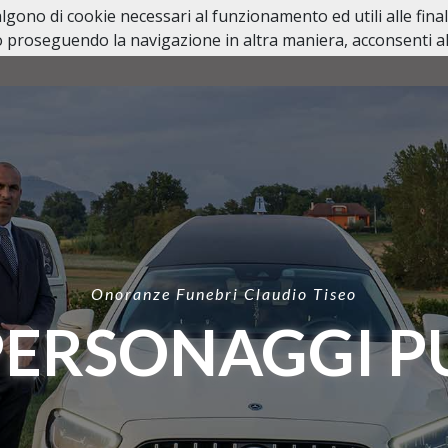
valgono di cookie necessari al funzionamento ed utili alle fina
 proseguendo la navigazione in altra maniera, acconsenti all
HOME
NECROLOGI
LUTTI PERSONAGGI PUBBL
Onoranze Funebri Claudio Tiseo
PERSONAGGI P