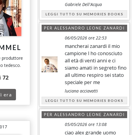
Gabriele Dell'Acqua
LEGGI TUTTO SU MEMORIES BOOKS
PER
ALESSANDRO LEONE ZANARDI
06/05/2026 ore 22:53
mancherai zanardi il mio
OMMEL
campione l ho conosciuto
e produttore
all età di venti anni e ci
o tedesco.
siamo amati in segreto fino
all ultimo respiro sei stato
i
72
speciale per me
luciana acciavatti
i era
LEGGI TUTTO SU MEMORIES BOOKS
PER
ALESSANDRO LEONE ZANARDI
05/05/2026 ore 13:08
2017
ciao alex grande uomo