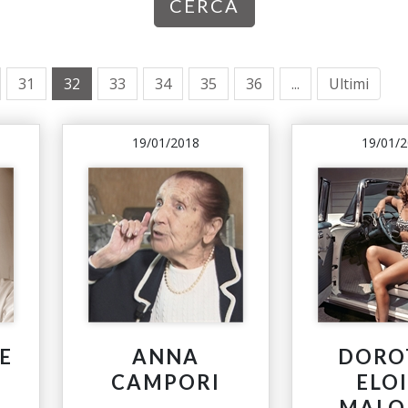
CERCA
31
32
33
34
35
36
...
Ultimi
19/01/2018
19/01/
E
ANNA
DORO
CAMPORI
ELO
MALO