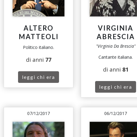
ALTERO
VIRGINIA
MATTEOLI
ABRESCIA
"Virginia Da Brescia"
Politico italiano.
Cantante italiana.
di anni
77
di anni
81
leggi chi era
leggi chi era
07/12/2017
06/12/2017