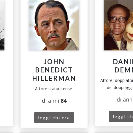
JOHN
DANI
BENEDICT
DEM
HILLERMAN
Attore, doppiator
del doppiaggio
Attore statunitense.
di ann
di anni
84
leggi ch
leggi chi era