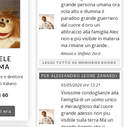
grande persona umana ora
vola alto e illumina il
paradiso grande guerriero
dal cuore d oro un
abbraccio alla famiglia Alex
non e più visibile in materia
ma rimane un grande...
Alessia e Stefano Zorzi
ELE
LEGGI TUTTO SU MEMORIES BOOKS
MA
PER
ALESSANDRO LEONE ZANARDI
e e direttore
 italiano.
05/05/2026 ore 12:21
Vivissime condoglianze alla
i
60
Famiglia di un uomo unico
e meraviglioso dal cuore
i era
grande adesso non piu
visibile sulla terra Ma un
grande Angelo che ci