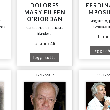
DOLORES
FERDI
MARY EILEEN
IMPOS
O'RIORDAN
 e
Magistrato, p
ense.
avvocato it
Cantautrice e musicista
irlandese.
di ann
di anni
46
leggi ch
leggi tutto
12/12/2017
09/12/