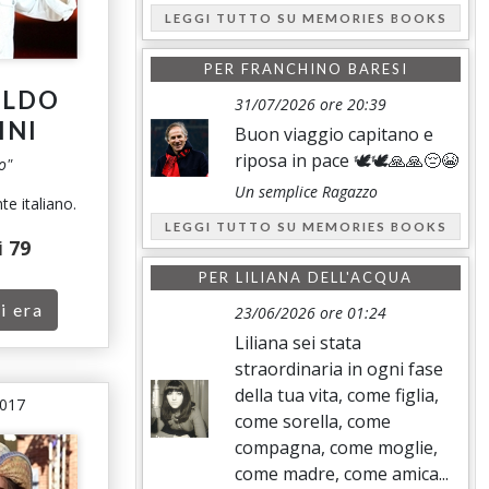
LEGGI TUTTO SU MEMORIES BOOKS
PER
FRANCHINO BARESI
OLDO
31/07/2026 ore 20:39
INI
Buon viaggio capitano e
riposa in pace 🕊️🕊️🙏🙏😔😭
o"
Un semplice Ragazzo
te italiano.
LEGGI TUTTO SU MEMORIES BOOKS
i
79
PER
LILIANA DELL'ACQUA
i era
23/06/2026 ore 01:24
Liliana sei stata
straordinaria in ogni fase
della tua vita, come figlia,
2017
come sorella, come
compagna, come moglie,
come madre, come amica...