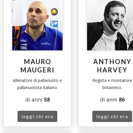
MAURO
ANTHONY
MAUGERI
HARVEY
Allenatore di pallanuoto e
Regista e montatore
pallanuotista italiano.
britannico.
di anni
58
di anni
86
leggi chi era
leggi chi era