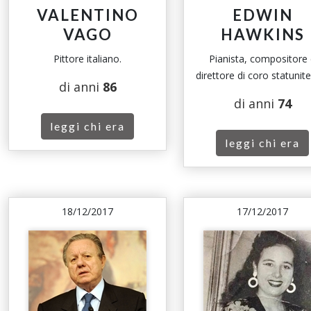
VALENTINO
EDWIN
VAGO
HAWKINS
Pittore italiano.
Pianista, compositore
direttore di coro statunit
di anni
86
di anni
74
leggi chi era
leggi chi era
18/12/2017
17/12/2017