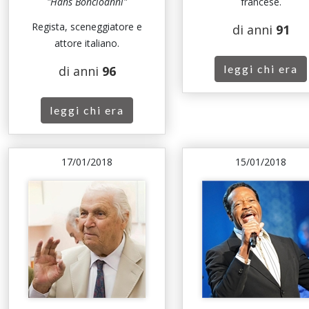
"Hans Boncioanni"
francese.
Regista, sceneggiatore e
di anni
91
attore italiano.
leggi chi era
di anni
96
leggi chi era
17/01/2018
15/01/2018