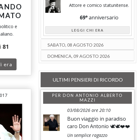
Attore e comico statunitense.
NANDO
IMATO
69°
anniversario
olitico e
LEGGI CHI ERA
aliano.
SABATO, 08 AGOSTO 2026
i
81
DOMENICA, 09 AGOSTO 2026
i era
ULTIMI PENSIERI DI RICORDO
2017
PER
DON ANTONIO ALBERTO
MAZZI
03/08/2026 ore 20:10
Buon viaggio in paradiso
caro Don Antonio 🕊️🕊️❤️❤️
Un semplice ragazzo