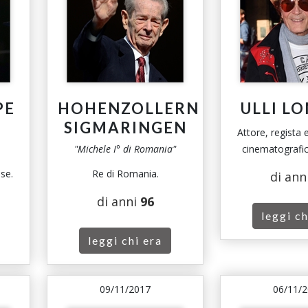
PE
HOHENZOLLERN
ULLI L
SIGMARINGEN
Attore, regista 
"Michele I° di Romania"
cinematografic
se.
Re di Romania.
di ann
di anni
96
leggi ch
leggi chi era
09/11/2017
06/11/