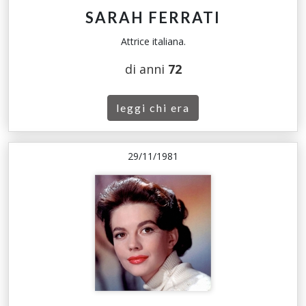
SARAH FERRATI
Attrice italiana.
di anni
72
leggi chi era
29/11/1981