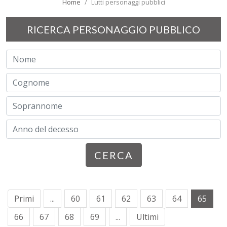
Home
Lutti personaggi pubblici
RICERCA PERSONAGGIO PUBBLICO
CERCA
Primi
...
60
61
62
63
64
65
66
67
68
69
...
Ultimi