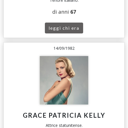
Tenore italiano.
di anni
67
leggi chi era
14/09/1982
GRACE PATRICIA KELLY
Attrice statunitense.