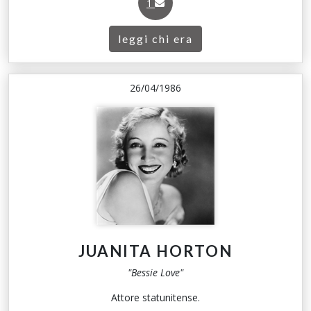
1
leggi chi era
26/04/1986
JUANITA HORTON
"Bessie Love"
Attore statunitense.