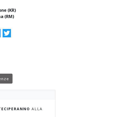
one (KR)
a (RM)
ok
essenger
Twitter
enze
TECIPERANNO
ALLA