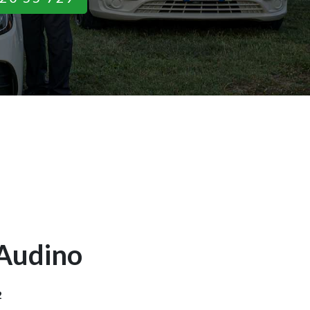
Audino
2