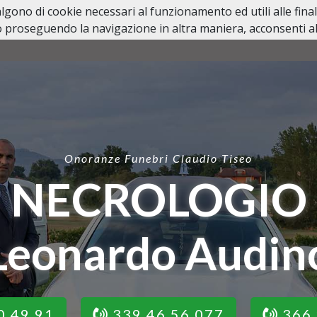
valgono di cookie necessari al funzionamento ed utili alle fina
 proseguendo la navigazione in altra maniera, acconsenti all
HOME
NECROLOGI
LUTTI PERSONAGGI PUBBL
Onoranze Funebri Claudio Tiseo
NECROLOGIO
Leonardo Audin
0 49 91
339 46 56 077
366 