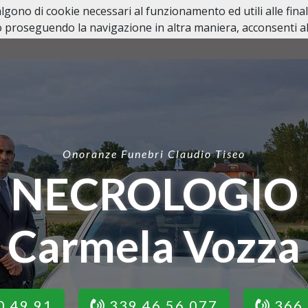
valgono di cookie necessari al funzionamento ed utili alle fina
 proseguendo la navigazione in altra maniera, acconsenti all
HOME
NECROLOGI
LUTTI PERSONAGGI PUBBL
Onoranze Funebri Claudio Tiseo
NECROLOGIO
Carmela Vozza
0 49 91
339 46 56 077
366 