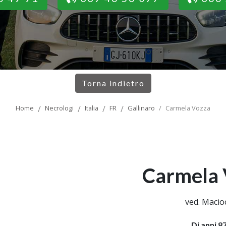
Torna indietro
Home
Necrologi
Italia
FR
Gallinaro
Carmela Vozza
Carmela 
ved. Macio
Di anni 8