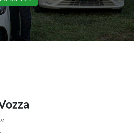
Vozza
ce
7