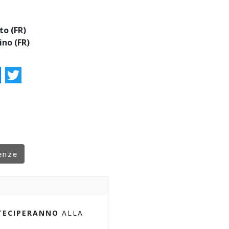
to (FR)
ino (FR)
ok
essenger
Twitter
enze
TECIPERANNO
ALLA